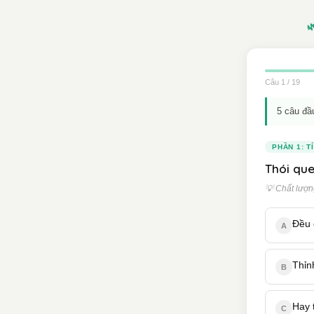

Câu 1 / 19
5 câu đầ
PHẦN 1: T
Thói que
💡 Chất lượng
Đều 
A
Thỉn
B
Hay 
C