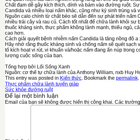
Chất đạm dễ gây kích thích, dính và bám vào đường ruột. Sự
Candida và nhiều loại nấm khác, cũng như ký sinh trùng và v
Nguồn calo chính từ chất béo sẽ dẫn đến sự phát triển nấm 
nhiều trái cây và rau củ. Cách tốt nhất để chữa lành khỏi 
thuốc kháng sinh, thực phẩm không lành mạnh, thiếu ngủ, căng
cao hơn.
Cách giải quyết bệnh nhiễm nấm Candida là tăng nồng độ a xít
Hãy nhớ rằng thuốc kháng sinh và chống nấm sẽ quét sạch vi 
tố kích hoạt vi rút, vi khuẩn và/hoặc nấm đang ẩn núp trong c
lượng cuộc sống của bạn.
Tổng hợp bởi Lối Sống Xanh
Nguồn: cơ thể tự chữa lành của Anthony William, nxb Huy 
This entry was posted in
Kiến thức
. Bookmark the
permalink
.
Thực phẩm chữa lành tuyến giáp
Sức khỏe đường ruột
Để lại một bình luận
Email của bạn sẽ không được hiển thị công khai.
Các trường