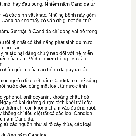
ệt mỏi hay đau bụng. Nhiễm nấm Candida tự
h và các sinh vật khác. Những bệnh này gồm
m Candida cho thấy có vấn đề gì bất ổn chứ
m. Sự thật là Candida chỉ đóng vai trò trong
ều tồi tệ nhất có khả năng phát sinh do mức
hụ thức ăn.
 ra tác hại đáng chú ý nào đối với hệ miễn
iển của nấm. Ví dụ, nhiễm trùng liên cầu
n.
n nhân gốc rễ của căn bệnh đã gây ra các
 mọi người đều biết nấm Candida có thể sống
ói nước đều cùng một loại, từ nước tinh
polyphenol, anthocyanin, khoáng chất, hoá
. Ngay cả khi đường được tách khỏi trái cây
t và thậm chí còn không chạm vào đường ruột.
không chỉ tiêu diệt tất cả các loại Candida,
ống nấm Candida.
ừ các nguồn như si rô cây thùa, các loại
ôi dưỡng nấm Candida.