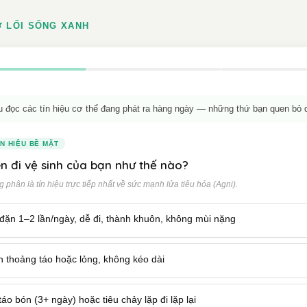
 LỐI SỐNG XANH
u đọc các tín hiệu cơ thể đang phát ra hàng ngày — những thứ bạn quen bỏ 
ÍN HIỆU BỀ MẶT
n đi vệ sinh của bạn như thế nào?
 phân là tín hiệu trực tiếp nhất về sức mạnh lửa tiêu hóa (Agni).
đặn 1–2 lần/ngày, dễ đi, thành khuôn, không mùi nặng
h thoảng táo hoặc lỏng, không kéo dài
táo bón (3+ ngày) hoặc tiêu chảy lặp đi lặp lại