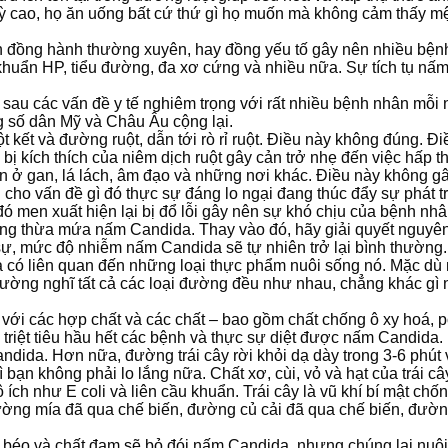
 cao, họ ăn uống bất cứ thứ gì họ muốn mà không cảm thấy m
n đồng hành thường xuyên, hay đồng yếu tố gây nên nhiều bện
 khuẩn HP, tiểu đường, đa xơ cứng và nhiều nữa. Sự tích tụ nấ
u các vấn đề y tế nghiêm trọng với rất nhiều bệnh nhân mỗi nă
g số dân Mỹ và Châu Âu cộng lại.
kết và đường ruột, dẫn tới rò rỉ ruột. Điều này không đúng. Đi
bị kích thích của niêm dịch ruột gây cản trở nhẹ đến việc hấp t
 ở gan, lá lách, âm đạo và những nơi khác. Điều này không gây
cho vấn đề gì đó thực sự đáng lo ngại đang thúc đẩy sự phát tr
ó men xuất hiện lại bị đổ lỗi gây nên sự khó chịu của bệnh nhâ
trạng thừa mứa nấm Candida. Thay vào đó, hãy giải quyết nguyê
sự, mức độ nhiễm nấm Candida sẽ tự nhiên trở lại bình thường.
 có liên quan đến những loại thực phẩm nuôi sống nó. Mặc dù
ờng nghĩ tất cả các loại đường đều như nhau, chẳng khác gì n
ợp với các hợp chất và các chất – bao gồm chất chống ô xy hoá, 
sẽ triệt tiêu hầu hết các bệnh và thực sự diệt được nấm Candida
andida. Hơn nữa, đường trái cây rời khỏi dạ dày trong 3-6 phú
ạn không phải lo lắng nữa. Chất xơ, cùi, vỏ và hạt của trái cây 
 ích như E coli và liên cầu khuẩn. Trái cây là vũ khí bí mật ch
g mía đã qua chế biến, đường củ cải đã qua chế biến, đường t
t béo và chất đạm sẽ bỏ đói nấm Candida, nhưng chúng lại nu