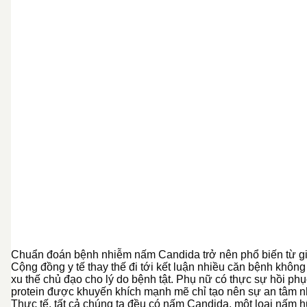
Chuẩn đoán bệnh nhiễm nấm Candida trở nên phổ biến từ giữ
Cộng đồng y tế thay thế đi tới kết luận nhiều căn bệnh khô
xu thế chủ đạo cho lý do bệnh tật. Phụ nữ có thực sự hồi p
protein được khuyến khích mạnh mẽ chỉ tạo nên sự an tâm nh
Thực tế, tất cả chúng ta đều có nấm Candida, một loại nấm h