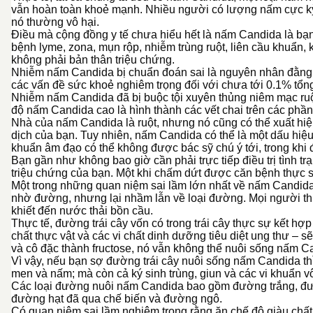
vẫn hoàn toàn khoẻ mạnh. Nhiều người có lượng nấm cực kỳ
nó thường vô hại.
Điều mà cộng đồng y tế chưa hiểu hết là nấm Candida là bạ
bệnh lyme, zona, mụn rộp, nhiễm trùng ruột, liên cầu khuẩn,
không phải bản thân triệu chứng.
Nhiễm nấm Candida bị chuẩn đoán sai là nguyên nhân đằng sa
các vấn đề sức khoẻ nghiêm trọng đối với chưa tới 0.1% tổn
Nhiễm nấm Candida đã bị buộc tội xuyên thủng niêm mạc ruột 
độ nấm Candida cao là hình thành các vết chai trên các phần 
Nhà của nấm Candida là ruột, nhưng nó cũng có thể xuất hiện
dịch của bạn. Tuy nhiên, nấm Candida có thể là một dấu hiệu 
khuẩn âm đạo có thể không được bác sỹ chú ý tới, trong khi đ
Bạn gần như không bao giờ cần phải trực tiếp điều trị tình 
triệu chứng của bạn. Một khi chấm dứt được căn bệnh thực 
Một trong những quan niệm sai lầm lớn nhất về nấm Candida
nhờ đường, nhưng lại nhầm lẫn về loại đường. Mọi người thư
khiết đến nước thải bồn cầu.
Thực tế, đường trái cây vốn có trong trái cây thực sự kết h
chất thực vật và các vi chất dinh dưỡng tiêu diệt ung thư – 
và cô đặc thành fructose, nó vẫn không thể nuôi sống nấm C
Vì vậy, nếu bạn sợ đường trái cây nuôi sống nấm Candida thì b
men và nấm; mà còn cả ký sinh trùng, giun và các vi khuẩn vô
Các loại đường nuôi nấm Candida bao gồm đường trắng, đườn
đường hạt đã qua chế biến và đường ngô.
Có quan niệm sai lầm nghiêm trọng rằng ăn chế độ giàu chấ