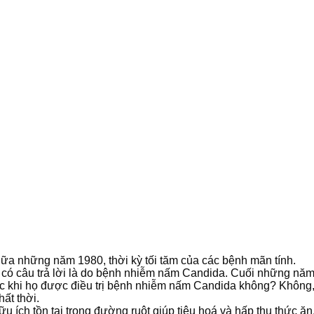
a những năm 1980, thời kỳ tối tăm của các bệnh mãn tính.
ng có câu trả lời là do bệnh nhiễm nấm Candida. Cuối những n
hục khi họ được điều trị bệnh nhiễm nấm Candida không? Không
ất thời.
ữu ích tồn tại trong đường ruột giúp tiêu hoá và hấp thụ thức 