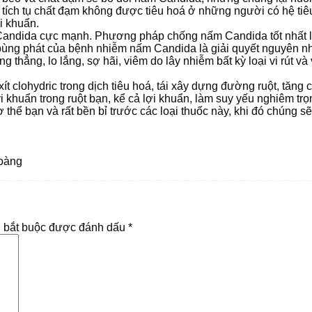
 tích tụ chất đạm không được tiêu hoá ở những người có hệ tiê
i khuẩn.
Candida cực mạnh. Phương pháp chống nấm Candida tốt nhất là ă
sự bùng phát của bệnh nhiễm nấm Candida là giải quyết nguyên 
 thẳng, lo lắng, sợ hãi, viêm do lây nhiễm bất kỳ loại vi rút v
 clohydric trong dịch tiêu hoá, tái xây dựng đường ruột, tăng 
khuẩn trong ruột bạn, kể cả lợi khuẩn, làm suy yếu nghiêm trọ
ơ thể bạn và rất bền bỉ trước các loại thuốc này, khi đó chúng s
Hoàng
 bắt buộc được đánh dấu
*