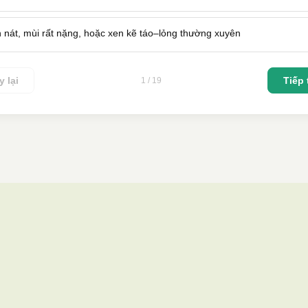
 nát, mùi rất nặng, hoặc xen kẽ táo–lỏng thường xuyên
 lại
Tiếp
1 / 19