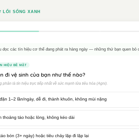
 LỐI SỐNG XANH
u đọc các tín hiệu cơ thể đang phát ra hàng ngày — những thứ bạn quen bỏ 
ÍN HIỆU BỀ MẶT
n đi vệ sinh của bạn như thế nào?
 phân là tín hiệu trực tiếp nhất về sức mạnh lửa tiêu hóa (Agni).
đặn 1–2 lần/ngày, dễ đi, thành khuôn, không mùi nặng
h thoảng táo hoặc lỏng, không kéo dài
táo bón (3+ ngày) hoặc tiêu chảy lặp đi lặp lại