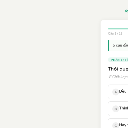

Câu 1 / 19
5 câu đầ
PHẦN 1: T
Thói que
💡 Chất lượng
Đều 
A
Thỉn
B
Hay 
C