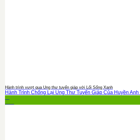
Hành trình vượt qua Ung thư tuyến giáp với Lối Sống Xanh
Hành Trình Chống Lại Ung Thư Tuyến Giáp Của Huyền Anh Và
03
Th12