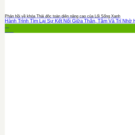
Phản hồi về khóa Thải độc toàn diện nâng cao của Lối Sống Xanh
Hành Trình Tìm Lại Sự Kết Nối Giữa Thân, Tâm Và Trí Nhờ Họ
03
Th12