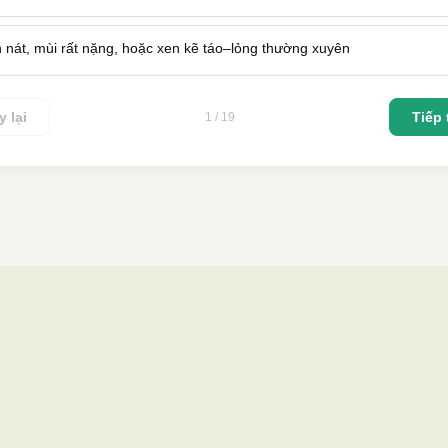
 nát, mùi rất nặng, hoặc xen kẽ táo–lỏng thường xuyên
 lại
Tiếp
1 / 19