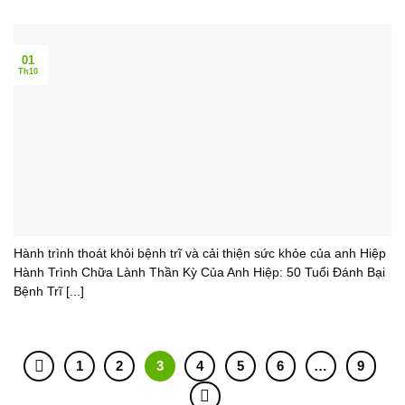
01
Th10
Hành trình thoát khỏi bệnh trĩ và cải thiện sức khỏe của anh Hiệp
Hành Trình Chữa Lành Thần Kỳ Của Anh Hiệp: 50 Tuổi Đánh Bại
Bệnh Trĩ [...]
1
2
3
4
5
6
…
9