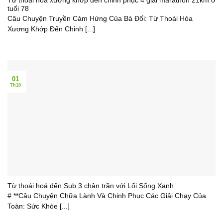
Từ thoái hóa xương khớp đến chinh phục 4 giải marathon 21km ở
tuổi 78
Câu Chuyện Truyền Cảm Hứng Của Bà Đối: Từ Thoái Hóa
Xương Khớp Đến Chinh [...]
01
Th10
Từ thoái hoá đến Sub 3 chân trần với Lối Sống Xanh
# **Câu Chuyện Chữa Lành Và Chinh Phục Các Giải Chạy Của
Toàn: Sức Khỏe [...]