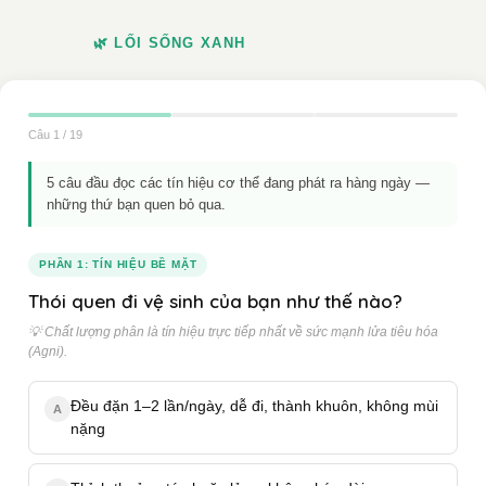
🌿 LỐI SỐNG XANH
Câu 1 / 19
5 câu đầu đọc các tín hiệu cơ thể đang phát ra hàng ngày —
những thứ bạn quen bỏ qua.
PHẦN 1: TÍN HIỆU BỀ MẶT
Thói quen đi vệ sinh của bạn như thế nào?
💡 Chất lượng phân là tín hiệu trực tiếp nhất về sức mạnh lửa tiêu hóa
(Agni).
Đều đặn 1–2 lần/ngày, dễ đi, thành khuôn, không mùi
A
nặng