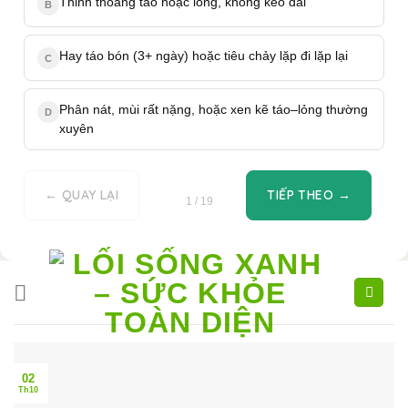
Thỉnh thoảng táo hoặc lỏng, không kéo dài
B
Hay táo bón (3+ ngày) hoặc tiêu chảy lặp đi lặp lại
C
Phân nát, mùi rất nặng, hoặc xen kẽ táo–lỏng thường
D
xuyên
← QUAY LẠI
TIẾP THEO →
1 / 19
Skip
to
content
02
Th10