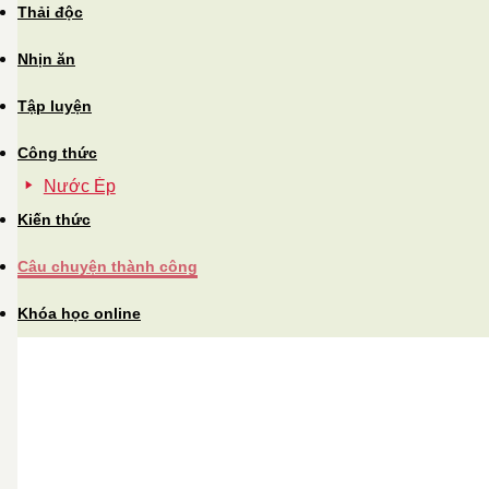
Thải độc
Nhịn ăn
Tập luyện
Công thức
Nước Ép
Kiến thức
Câu chuyện thành công
Khóa học online