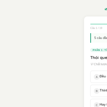

Câu 1 / 19
5 câu đầ
PHẦN 1: T
Thói que
💡 Chất lượng
Đều 
A
Thỉn
B
Hay 
C